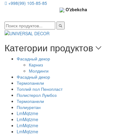
+998(99) 105-85-85
O'zbekcha
Категории продуктов
Фасадный декор
Карниз
Молдинги
Фасадный декор
Термопанели
Топлий пол Пенопласт
Полистерол Лумбоз
Термопанели
Полиуретан
LmMqtzme
LmMqtzme
LmMqtzme
LmMqtzme