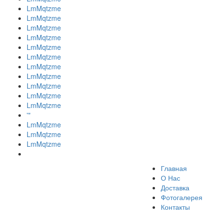
LmMqtzme
LmMqtzme
LmMqtzme
LmMqtzme
LmMqtzme
LmMqtzme
LmMqtzme
LmMqtzme
LmMqtzme
LmMqtzme
LmMqtzme
'"
LmMqtzme
LmMqtzme
LmMqtzme
Главная
О Нас
Доставка
Фотогалерея
Контакты