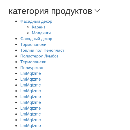
категория продуктов
Фасадный декор
Карниз
Молдинги
Фасадный декор
Термопанели
Топлий пол Пенопласт
Полистерол Лумбоз
Термопанели
Полиуретан
LmMqtzme
LmMqtzme
LmMqtzme
LmMqtzme
LmMqtzme
LmMqtzme
LmMqtzme
LmMqtzme
LmMqtzme
LmMqtzme