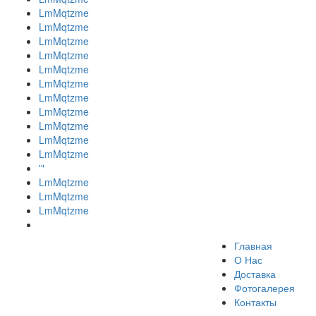
LmMqtzme
LmMqtzme
LmMqtzme
LmMqtzme
LmMqtzme
LmMqtzme
LmMqtzme
LmMqtzme
LmMqtzme
LmMqtzme
LmMqtzme
'"
LmMqtzme
LmMqtzme
LmMqtzme
Главная
О Нас
Доставка
Фотогалерея
Контакты