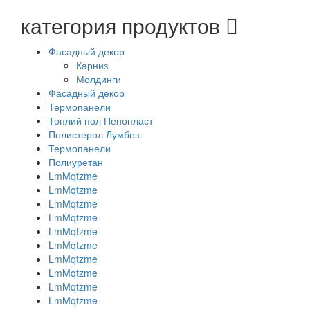
категория продуктов
Фасадный декор
Карниз
Молдинги
Фасадный декор
Термопанели
Топлий пол Пенопласт
Полистерол Лумбоз
Термопанели
Полиуретан
LmMqtzme
LmMqtzme
LmMqtzme
LmMqtzme
LmMqtzme
LmMqtzme
LmMqtzme
LmMqtzme
LmMqtzme
LmMqtzme